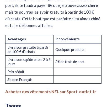
port, ils te faudra payer 8€ que je trouve assez chère
mais tu pourras les avoir gratuits à partir de 100 €
d’achats. Cette boutique est parfaite si tu aimes chiné
et faire de bonnes affaires.
Avantages
Inconvénients
Livraison gratuite à partir
Apprends toutes les bases de ce sport sans y
Quelques produits
de 100 € d’achats
passer des heures grâce à mes livres !
Livraison rapide entre 2 à 5
8€ de frais de port
jours
Découvrir maintenant
Prix réduit
Site en Français
Acheter des vêtements NFL sur Sport-outlet.fr
Taass