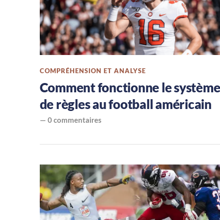
américain,
le
blog
COMPRÉHENSION ET ANALYSE
Comment fonctionne le systèm
sur
de règles au football américain
le
—
0 commentaires
Foot
US,
la