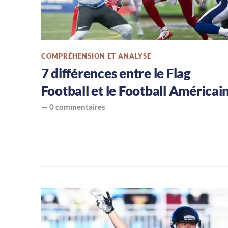
NFL,
le
football
COMPRÉHENSION ET ANALYSE
7 différences entre le Flag
américain
Football et le Football Américai
en
—
0 commentaires
France,
tout
savoir
sur