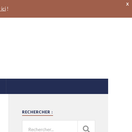
X
 ici
!
RECHERCHER :