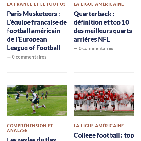
LA FRANCE ET LE FOOT US
LA LIGUE AMÉRICAINE
sur
Paris Musketeers :
Quarterback :
le
L’équipe française de
définition et top 10
football américain
des meilleurs quarts
Foot
de l’European
arrières NFL
US,
League of Football
—
0 commentaires
la
—
0 commentaires
NFL,
le
football
américain
en
COMPRÉHENSION ET
LA LIGUE AMÉRICAINE
France,
ANALYSE
College football : top
Les règles du flag