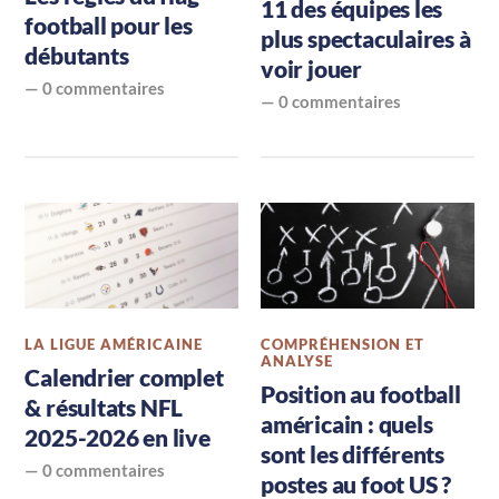
tout
11 des équipes les
football pour les
plus spectaculaires à
savoir
débutants
voir jouer
sur
—
0 commentaires
—
0 commentaires
le
football
américain
LA LIGUE AMÉRICAINE
COMPRÉHENSION ET
ANALYSE
Calendrier complet
Position au football
& résultats NFL
américain : quels
2025-2026 en live
sont les différents
—
0 commentaires
postes au foot US ?