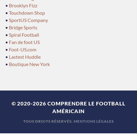
•
Brooklyn Fizz
•
Touchdown Shop
•
SportUS Company
•
Bridge Sports
•
Spiral Football
•
Fan de foot US
•
Foot-US.com
•
Lastest Huddle
•
Boutique New York
© 2020-2026
COMPRENDRE LE FOOTBALL
AMÉRICAIN
TOUS DROITS RÉSERVÉS.
MENTIONS LÉGALES