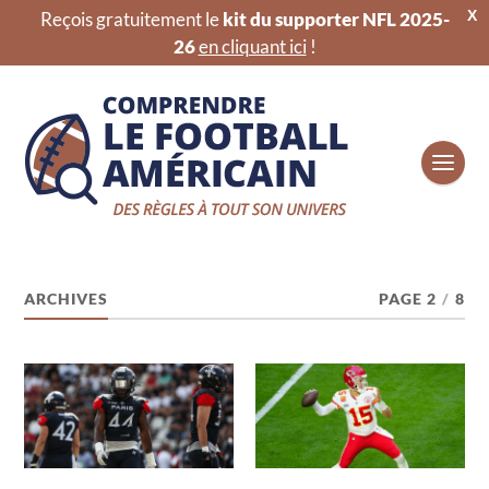
X
Reçois gratuitement le
kit du supporter NFL 2025-
26
en cliquant ici
!
Comprendre
ARCHIVES
PAGE 2
/
8
le
football
américain,
le
blog