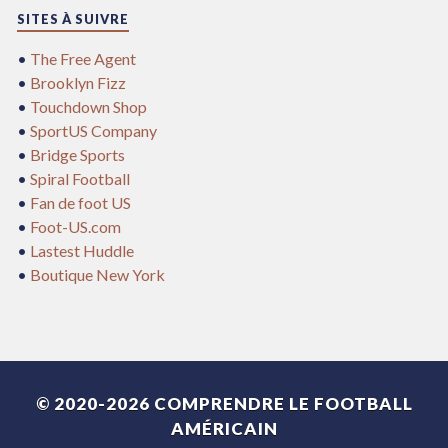
SITES À SUIVRE
•
The Free Agent
•
Brooklyn Fizz
•
Touchdown Shop
•
SportUS Company
•
Bridge Sports
•
Spiral Football
•
Fan de foot US
•
Foot-US.com
•
Lastest Huddle
•
Boutique New York
© 2020-2026
COMPRENDRE LE FOOTBALL
AMÉRICAIN