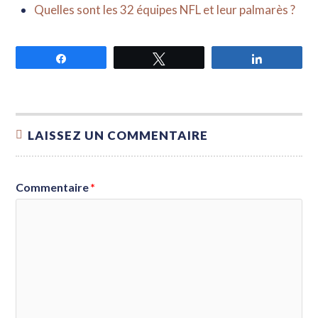
Quelles sont les 32 équipes NFL et leur palmarès ?
Partagez
Tweetez
Partagez
LAISSEZ UN COMMENTAIRE
Commentaire
*