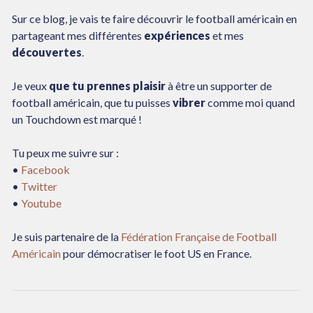
Sur ce blog, je vais te faire découvrir le football américain en
partageant mes différentes
expériences
et mes
découvertes
.
Je veux
que tu prennes plaisir
à être un supporter de
football américain, que tu puisses
vibrer
comme moi quand
un Touchdown est marqué !
Tu peux me suivre sur :
•
Facebook
•
Twitter
•
Youtube
Je suis partenaire de la
Fédération Française de Football
Américain
pour démocratiser le foot US en France.