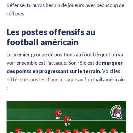
défense, tu auras besoin de joueurs avec beaucoup de
réflexes.
Les postes offensifs au
football américain
Le premier groupe de positions au foot US que l’on va
voir ensemble est l’attaque. Son rôle est de
marquer
des points en progressant sur le terrain
. Voici les
différents postes d’une attaque
au football américain
: