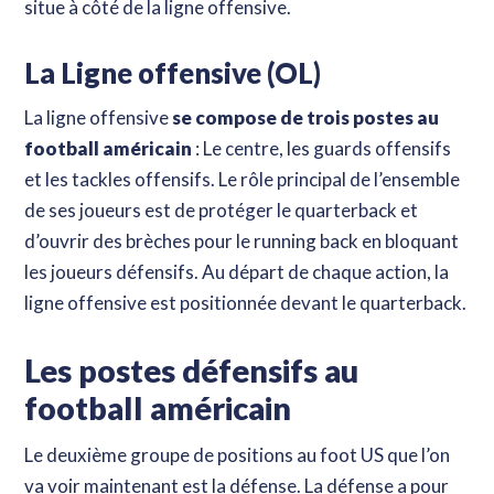
situe à côté de la ligne offensive.
La Ligne offensive (OL)
La ligne offensive
se compose de trois postes au
football américain
: Le centre, les guards offensifs
et les tackles offensifs. Le rôle principal de l’ensemble
de ses joueurs est de protéger le quarterback et
d’ouvrir des brèches pour le running back en bloquant
les joueurs défensifs. Au départ de chaque action, la
ligne offensive est positionnée devant le quarterback.
Les postes défensifs au
football américain
Le deuxième groupe de positions au foot US que l’on
va voir maintenant est la défense. La défense a pour