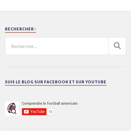
RECHERCHER :
SUIS LE BLOG SUR FACEBOOK ET SUR YOUTUBE