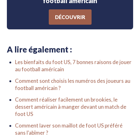
football américain
DÉCOUVRIR
A lire également :
Les bienfaits du foot US, 7 bonnes raisons de jouer
au football américain
Comment sont choisis les numéros des joueurs au
football américain ?
Comment réaliser facilement un brookies, le
dessert américain à manger devant un match de
foot US
Comment laver son maillot de foot US préféré
sans l'abîmer ?