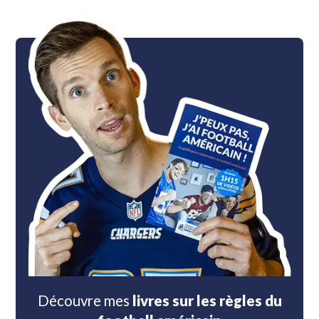
Découvre mes
livres sur les règles du