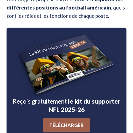
différentes positions au football américain
, quels
sont les rôles et les fonctions de chaque poste.
Reçois gratuitement
le kit du supporter
NFL 2025-26
TÉLÉCHARGER