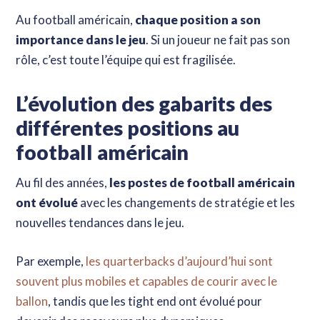
Au football américain,
chaque position a son
importance dans le jeu
. Si un joueur ne fait pas son
rôle, c’est toute l’équipe qui est fragilisée.
L’évolution des gabarits des
différentes positions au
football américain
Au fil des années,
les postes de football américain
ont évolué
avec les changements de stratégie et les
nouvelles tendances dans le jeu.
Par exemple,
les quarterbacks d’aujourd’hui sont
souvent plus mobiles et capables de courir avec le
ballon
, tandis que les tight end ont évolué pour