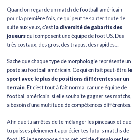
Quand on regarde un match de football américain
pour la première fois, ce qui peut te sauter toute de
suite aux yeux, c’est
la diversité de gabarits des
joueurs
qui composent une équipe de foot US. Des
très costaux, des gros, des trapus, des rapides…
Sache que chaque type de morphologie représente un
poste au football américain. Ce qui en fait peut-être
le
sport avec le plus de positions différentes sur un
terrain
. Et c’est tout à fait normal car une équipe de
football américain, si elle souhaite gagner ses matchs,
a besoin d’une multitude de compétences différentes.
Afin que tu arrêtes de te mélanger les pinceaux et que
tu puisses pleinement apprécier tes futurs matchs de
foot US, je te propose dans cet article d’
explorer les