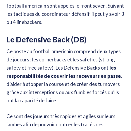
football américain sont appelés le front seven. Suivant
Apprends toutes les bases de ce sport sans y
passer des heures grâce à mes livres !
les tactiques du coordinateur défensif, il peut y avoir 3
ou 4 linebackers.
Découvrir maintenant
Le Defensive Back (DB)
Ce poste au football américain comprend deux types
de joueurs : les cornerbacks et les safeties (strong
safety et free safety). Les Defensive Backs ont
les
responsabilités de couvrir les receveurs en passe
,
d’aider à stopper la course et de créer des turnovers
grâce aux interceptions ou aux fumbles forcés qu’ils
ont la capacité de faire.
Ce sont des joueurs très rapides et agiles sur leurs
jambes afin de pouvoir contrer les tracés des