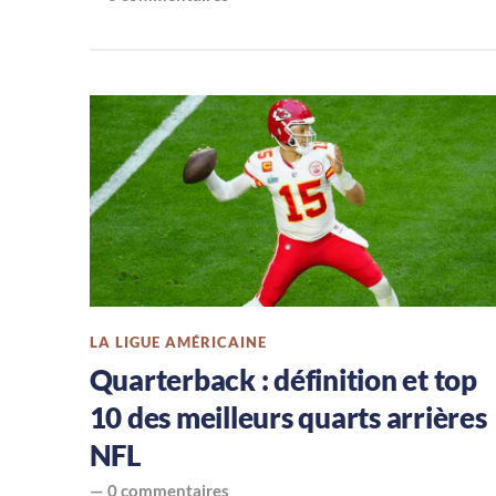
le
football
américain
LA LIGUE AMÉRICAINE
Quarterback : définition et top
10 des meilleurs quarts arrières
NFL
—
0 commentaires