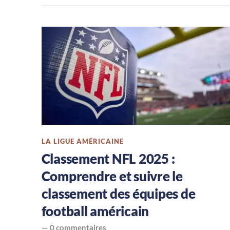
NFL,
le
football
américain
en
France,
LA LIGUE AMÉRICAINE
tout
Classement NFL 2025 :
Comprendre et suivre le
savoir
classement des équipes de
sur
football américain
—
0 commentaires