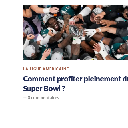
américain,
le
blog
sur
le
LA LIGUE AMÉRICAINE
Comment profiter pleinement d
Foot
Super Bowl ?
US,
—
0 commentaires
la