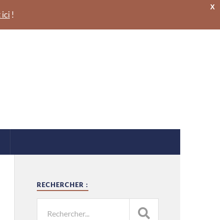
X
 ici
!
RECHERCHER :