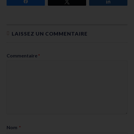
Partagez
Tweetez
Partagez
LAISSEZ UN COMMENTAIRE
Commentaire
*
Nom
*