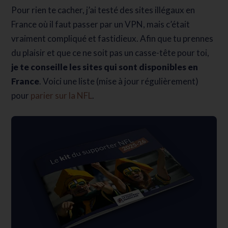
Pour rien te cacher, j’ai testé des sites illégaux en
France où il faut passer par un VPN, mais c’était
vraiment compliqué et fastidieux. Afin que tu prennes
du plaisir et que ce ne soit pas un casse-tête pour toi,
je te conseille les sites qui sont disponibles en
France
. Voici une liste (mise à jour régulièrement)
pour
parier sur la NFL
.