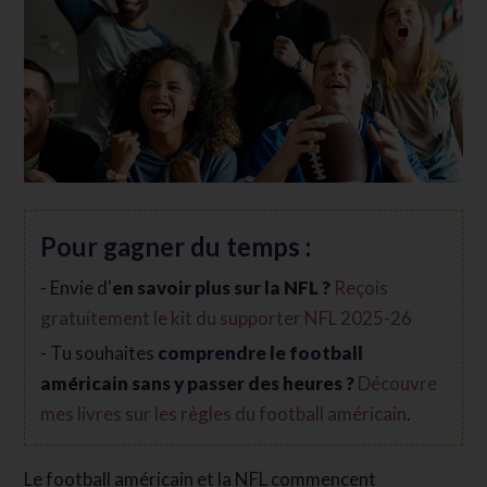
Pour gagner du temps :
- Envie d'
en savoir plus sur la NFL ?
Reçois
gratuitement le kit du supporter NFL 2025-26
- Tu souhaites
comprendre le football
américain sans y passer des heures ?
Découvre
mes livres sur les règles du football américain
.
Le football américain et la NFL commencent