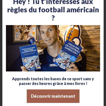
Hey ! Tu t'intéresses aux
paris, les bookmakers ajoutent 0,5 point
. Si tu as
règles du football américain
parié la cote de -14,5 pour les Packers, cela
?
représente deux touchdowns transformés au pied +
0,5 point. Cela veut dire que si les Packers ont deux
touchdowns d’avance, ils doivent encore marquer des
points pour te faire gagner.
Pour la cote positive, par exemple : +1,5, c’est
l’inverse.
L’équipe peut perdre de maximum 1,5
point
. C’est comme si tu leur ajoutais des points au
début des matchs. Je te rassure, c’est en pratiquant
que tu vas comprendre la finalité de la chose et que tu
Apprends toutes les bases de ce sport sans y
vas trouver ce pari intéressant.
passer des heures grâce à mes livres !
Le pari sur le score total ou le
Découvrir maintenant
score total d’une équipe