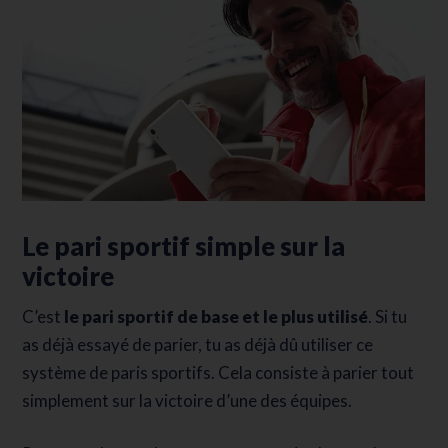
Le pari sportif simple sur la
victoire
C’est
le pari sportif de base et le plus utilisé
. Si tu
as déjà essayé de parier, tu as déjà dû utiliser ce
système de paris sportifs. Cela consiste à parier tout
simplement sur la victoire d’une des équipes.