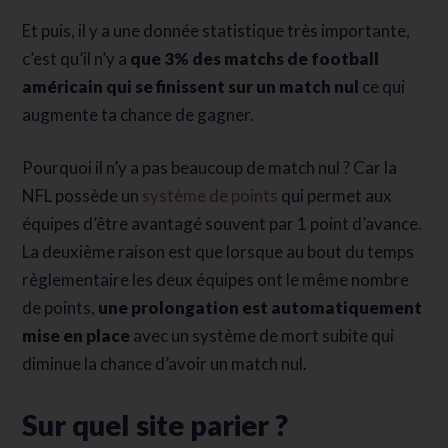
Et puis, il y a une donnée statistique très importante,
c’est qu’il n’y a
que 3% des matchs de football
américain qui se finissent sur un match nul
ce qui
augmente ta chance de gagner.
Pourquoi il n’y a pas beaucoup de match nul ? Car la
NFL possède un
système de points
qui permet aux
équipes d’être avantagé souvent par 1 point d’avance.
La deuxième raison est que lorsque au bout du temps
règlementaire les deux équipes ont le même nombre
de points,
une prolongation est automatiquement
mise en place
avec un système de mort subite qui
diminue la chance d’avoir un match nul.
Sur quel site parier ?