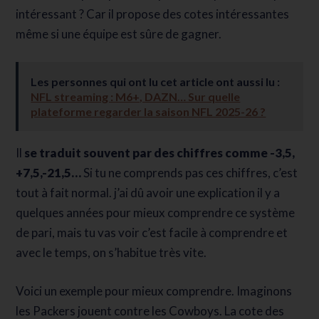
intéressant ? Car il propose des cotes intéressantes
même si une équipe est sûre de gagner.
Les personnes qui ont lu cet article ont aussi lu :
NFL streaming : M6+, DAZN… Sur quelle
plateforme regarder la saison NFL 2025-26 ?
Il
se traduit souvent par des chiffres comme -3,5,
+7,5,-21,5…
Si tu ne comprends pas ces chiffres, c’est
tout à fait normal. j’ai dû avoir une explication il y a
quelques années pour mieux comprendre ce système
de pari, mais tu vas voir c’est facile à comprendre et
avec le temps, on s’habitue très vite.
Voici un exemple pour mieux comprendre. Imaginons
les Packers jouent contre les Cowboys. La cote des