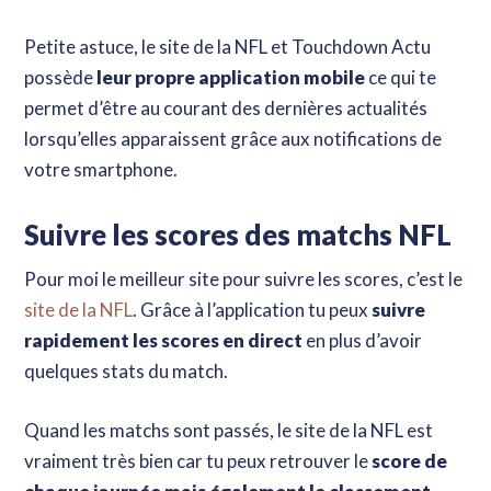
Petite astuce, le site de la NFL et Touchdown Actu
possède
leur propre application mobile
ce qui te
permet d’être au courant des dernières actualités
lorsqu’elles apparaissent grâce aux notifications de
votre smartphone.
Suivre les scores des matchs NFL
Pour moi le meilleur site pour suivre les scores, c’est le
site de la NFL
. Grâce à l’application tu peux
suivre
rapidement les scores en direct
en plus d’avoir
quelques stats du match.
Hey ! Tu t'intéresses aux
règles du football américain
Quand les matchs sont passés, le site de la NFL est
vraiment très bien car tu peux retrouver le
score de
?