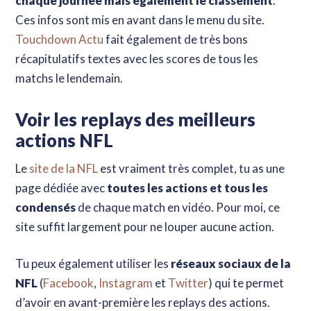
chaque journée mais également le classement
.
Ces infos sont mis en avant dans le menu du site.
Touchdown Actu
fait également de très bons
récapitulatifs textes avec les scores de tous les
matchs le lendemain.
Voir les replays des meilleurs
actions NFL
Le
site de la NFL
est vraiment très complet, tu as une
page dédiée avec
toutes les actions et tous les
condensés
de chaque match en vidéo. Pour moi, ce
site suffit largement pour ne louper aucune action.
Tu peux également utiliser les
réseaux sociaux de la
NFL
(
Facebook
,
Instagram
et
Twitter
) qui te permet
d’avoir en avant-première les replays des actions.
Apprends toutes les bases de ce sport sans y