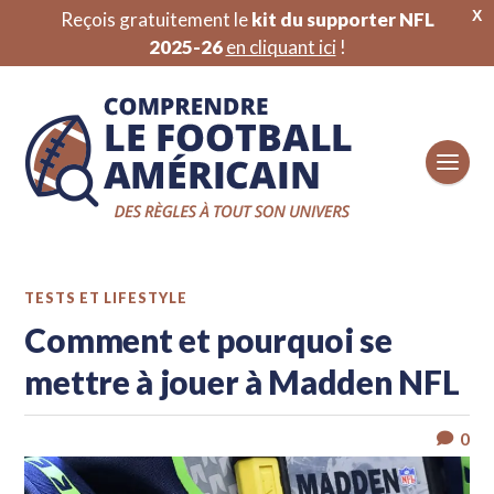
X
Reçois gratuitement le
kit du supporter NFL
2025-26
en cliquant ici
!
TESTS ET LIFESTYLE
Comment et pourquoi se
mettre à jouer à Madden NFL
0