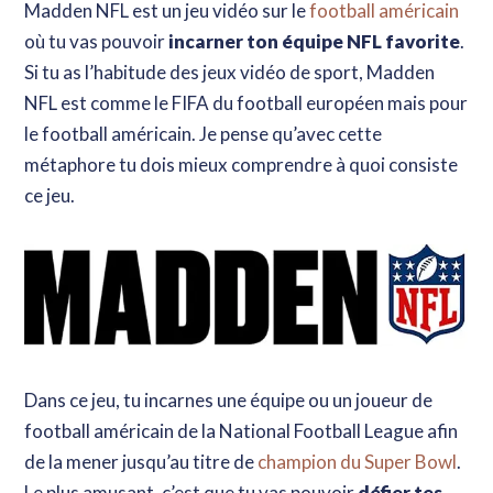
Madden NFL est un jeu vidéo sur le
football américain
où tu vas pouvoir
incarner ton équipe NFL favorite
.
Si tu as l’habitude des jeux vidéo de sport, Madden
NFL est comme le FIFA du football européen mais pour
le football américain. Je pense qu’avec cette
métaphore tu dois mieux comprendre à quoi consiste
ce jeu.
Dans ce jeu, tu incarnes une équipe ou un joueur de
football américain de la National Football League afin
de la mener jusqu’au titre de
champion du Super Bowl
.
Le plus amusant, c’est que tu vas pouvoir
défier tes