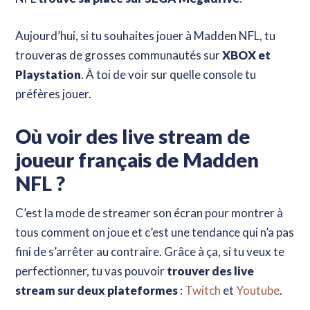
Aujourd’hui, si tu souhaites jouer à Madden NFL, tu
trouveras de grosses communautés sur
XBOX et
Playstation
. À toi de voir sur quelle console tu
préfères jouer.
Où voir des live stream de
joueur français de Madden
NFL ?
C’est la mode de streamer son écran pour montrer à
tous comment on joue et c’est une tendance qui n’a pas
fini de s’arrêter au contraire. Grâce à ça, si tu veux te
perfectionner, tu vas pouvoir
trouver des live
stream sur deux plateformes
:
Twitch
et
Youtube
.