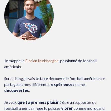
Je m’appelle
Florian Meirhaeghe
,
passionné de football
américain.
Sur ce blog, je vais te faire découvrir le football américain en
partageant mes différentes
expériences
et mes
découvertes
.
Je veux
que tu prennes plaisir
à être un supporter de
football américain, que tu puisses
vibrer
comme moi quand