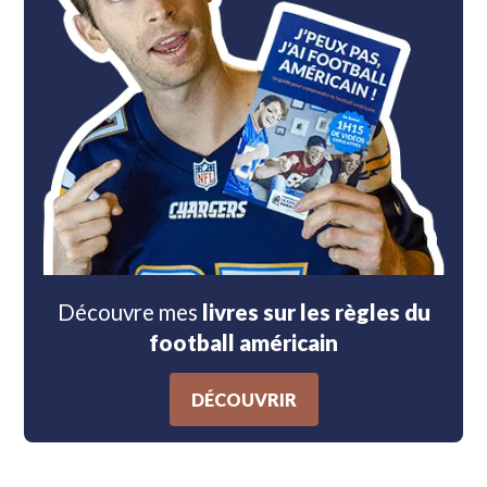
Découvre mes
livres sur les règles du
football américain
DÉCOUVRIR