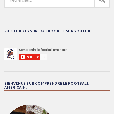
SUIS LE BLOG SUR FACEBOOK ET SUR YOUTUBE
BIENVENUE SUR COMPRENDRE LE FOOTBALL
AMÉRICAIN !