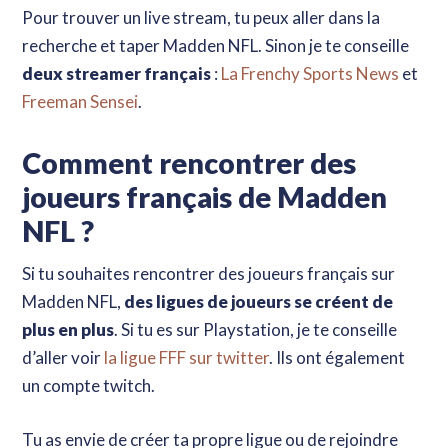
Pour trouver un live stream, tu peux aller dans la
recherche et taper Madden NFL. Sinon je te conseille
deux streamer français
:
La Frenchy Sports News
et
Freeman Sensei
.
Comment rencontrer des
joueurs français de Madden
NFL ?
Si tu souhaites rencontrer des joueurs français sur
Madden NFL,
des ligues de joueurs se créent de
plus en plus
. Si tu es sur Playstation, je te conseille
d’aller voir
la ligue FFF sur twitter
. Ils ont également
un compte twitch.
Tu as envie de créer ta propre ligue ou de rejoindre