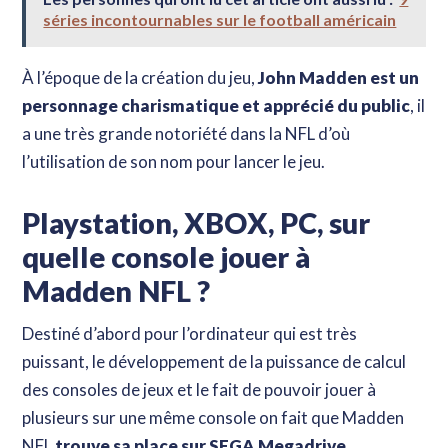
séries incontournables sur le football américain
À l’époque de la création du jeu,
John Madden est un
personnage charismatique et apprécié du public
, il
a une très grande notoriété dans la NFL d’où
l’utilisation de son nom pour lancer le jeu.
Playstation, XBOX, PC, sur
quelle console jouer à
Madden NFL ?
Destiné d’abord pour l’ordinateur qui est très
puissant, le développement de la puissance de calcul
des consoles de jeux et le fait de pouvoir jouer à
plusieurs sur une même console on fait que Madden
NFL
trouve sa place sur SEGA Megadrive
.