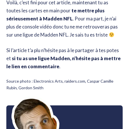
Voilà, c’est fini pour cet article, maintenant tu as
toutes les cartes en main pour
te mettre plus
sérieusement à Madden NFL
. Pour ma part, je n’ai
plus de console vidéo donc tu ne me retrouveras pas
sur une ligue de Madden NFL. Je sais tu es triste
Si l’article t’a plu n’hésite pas à le partager à tes potes
et
si tu as une ligue Madden, n’hésite pas à mettre
le lien en commentaire
.
Source photo : Electronics Arts, raiders.com, Caspar Camille
Rubin, Gordon Smith