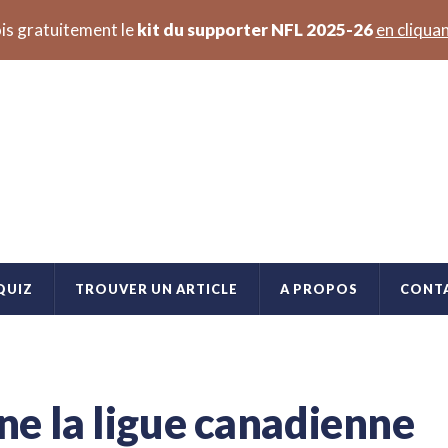
is gratuitement le
kit du supporter NFL 2025-26
en cliquan
QUIZ
TROUVER UN ARTICLE
A PROPOS
CONT
e la ligue canadienne