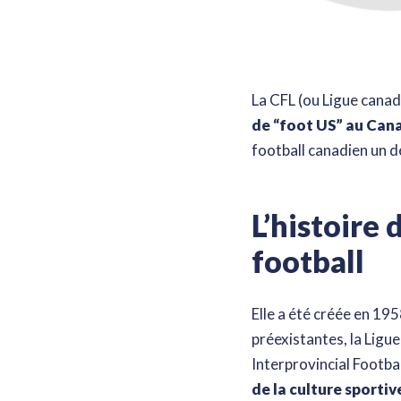
La CFL (ou Ligue canadi
de “foot US” au Can
football canadien un d
L’histoire 
football
Elle a été créée en 19
préexistantes, la Ligue
Interprovincial Footba
de la culture sporti