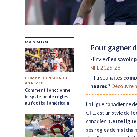
MAIS AUSSI →
Pour gagner d
- Envie d'
en savoir p
NFL 2025-26
- Tu souhaites
compr
COMPRÉHENSION ET
ANALYSE
heures ?
Découvre me
Comment fonctionne
le système de règles
au football américain
La Ligue canadienne de
CFL, est un style de fo
canadien.
Cette ligue
ses règles de matchs ma