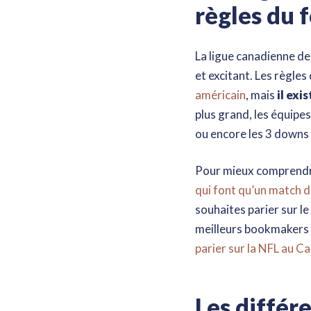
règles du 
La ligue canadienne de
et excitant. Les règles
américain
, mais
il exi
plus grand, les équipe
ou encore les 3 downs p
Pour mieux comprendre t
qui font qu’un match 
souhaites parier sur le
meilleurs bookmakers p
parier sur la NFL au C
Les différe