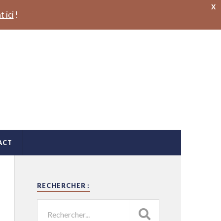
X
t ici
!
ACT
RECHERCHER :