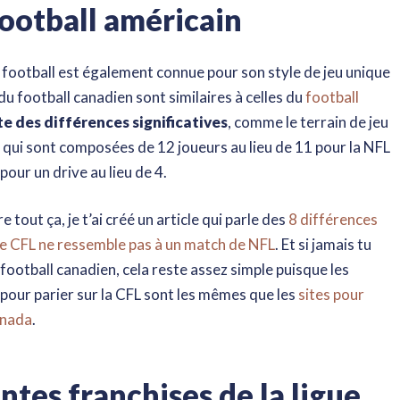
football américain
 football est également connue pour son style de jeu unique
 du football canadien sont similaires à celles du
football
ste des différences significatives
, comme le terrain de jeu
s qui sont composées de 12 joueurs au lieu de 11 pour la NFL
our un drive au lieu de 4.
out ça, je t’ai créé un article qui parle des
8 différences
de CFL ne ressemble pas à un match de NFL
. Et si jamais tu
 football canadien, cela reste assez simple puisque les
our parier sur la CFL sont les mêmes que les
sites pour
anada
.
ntes franchises de la ligue